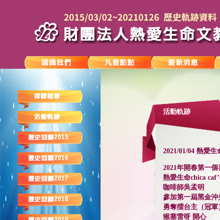
活動軌跡
2021/01/04 
2021年開春第一
熱愛生命chica caf’
咖啡師吳孟明
參加第一屆黑金沖
勇奪擂台主（冠軍
猴塞雷呀 開心