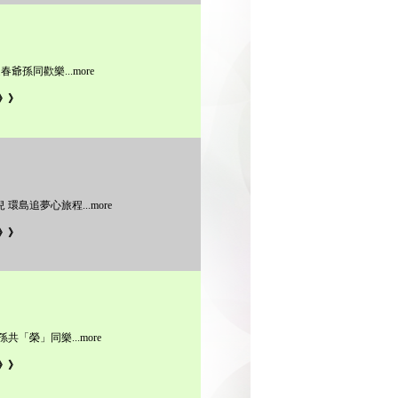
迎春爺孫同歡樂
...more
》》
 環島追夢心旅程
...more
》》
孫共「榮」同樂
...more
》》