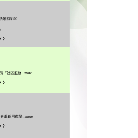
活動剪影02
e
》》
社區服務 ..more
》》
迎春爺孫同歡樂
...more
》》