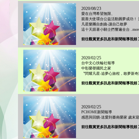
2020/08/23
愛在台灣希望無限、
親善大使環台公益活動圓夢成功！ 
凡星樂團自創曲-讓自己敢夢
這十天跟著小騎士們響遍全台 ..mor
前往觀賞更多訊息和新聞報導視頻 
2020/02/25
台中文心扶輪社報導
中彰榮譽國民之家
〝閃耀凡星-追夢心旅程，敢夢新奇蹟〞
前往觀賞更多訊息和新聞報導視頻 
2020/02/25
PCHOME新聞報導
感恩與回饋-送愛到臺南榮家 歲末
前往觀賞更多訊息和新聞報導視頻 