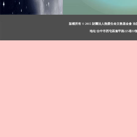
版權所有 © 2015 財團法人熱愛生命文教基金會 洽詢：週一至週
地址/台中市西屯區逢甲路225巷33號