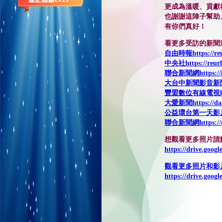
更成為溫暖、貢獻
也謝謝這陣子幫助
有你們真好！
看更多受訪的新聞
自由時報https://reu
中央社https://reurl
聯合新聞網https://i
大台中新聞影音新聞http
豐盟數位有線電視https
大愛新聞https://daai
公益環台第一天影片http
聯合新聞網https://ud
想觀看更多照片請
https://drive.go
觀看更多照片和影
https://drive.goo